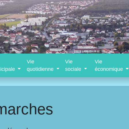
Vie
Vie
Vie
icipale
quotidienne
sociale
économique
marches