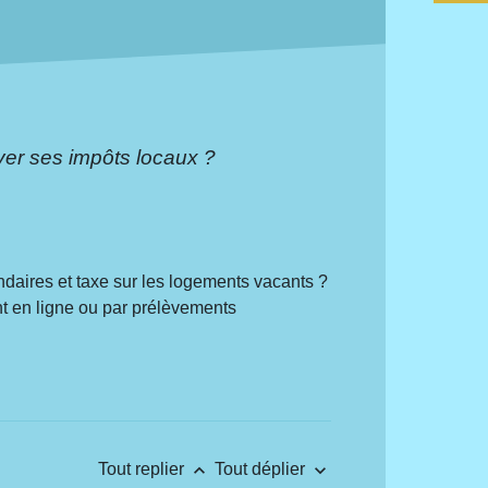
r ses impôts locaux ?
ndaires et taxe sur les logements vacants ?
t en ligne ou par prélèvements
keyboard_arrow_up
keyboard_arrow_down
Tout replier
Tout déplier