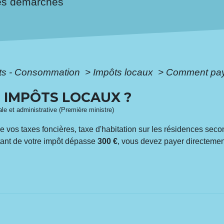
es démarches
ôts - Consommation
>
Impôts locaux
>
Comment paye
 IMPÔTS LOCAUX ?
gale et administrative (Première ministre)
 vos taxes foncières, taxe d'habitation sur les résidences seco
tant de votre impôt dépasse
300 €
, vous devez payer directemen