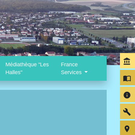
account_balance
Médiathèque "Les
France
Halles"
Services
import_contacts
info
build
room