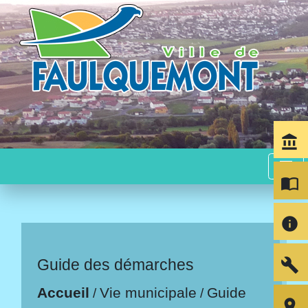
account_balance
menu
import_contacts
info
build
Guide des démarches
Accueil
Vie municipale
Guide
/
/
room