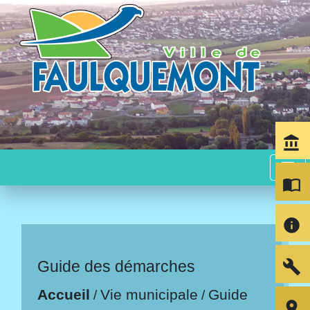
account_balance
menu
import_contacts
info
build
Guide des démarches
Accueil
Vie municipale
Guide
/
/
room