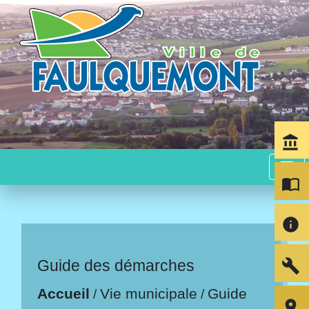
account_balance
menu
import_contacts
info
build
Guide des démarches
Accueil
Vie municipale
Guide
/
/
room