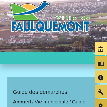
account_balance
menu
import_contacts
info
build
Guide des démarches
Accueil
Vie municipale
Guide
/
/
room