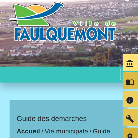
account_balance
menu
import_contacts
info
build
Guide des démarches
Accueil
Vie municipale
Guide
/
/
room