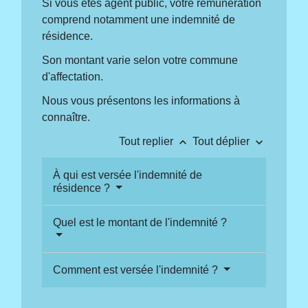
Si vous êtes agent public, votre rémunération
comprend notamment une indemnité de
résidence.
Son montant varie selon votre commune
d'affectation.
Nous vous présentons les informations à
connaître.
keyboard_arrow_up
keyboard_arrow_down
Tout replier
Tout déplier
À qui est versée l'indemnité de
résidence ?
Quel est le montant de l'indemnité ?
Comment est versée l'indemnité ?