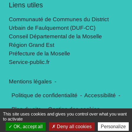
Liens utiles
Communauté de Communes du District
Urbain de Faulquemont (DUF-CC)
Conseil Départemental de la Moselle
Région Grand Est
Préfecture de la Moselle
Service-public.fr
Mentions légales
-
Politique de confidentialité
-
Accessibilité
-
Plan du site
-
Gestion des cookies
This site uses cookies and gives you control over what you want
to activate
OK, accept all
Deny all cookies
Personalize
Site créé en partenariat avec Réseau des Communes