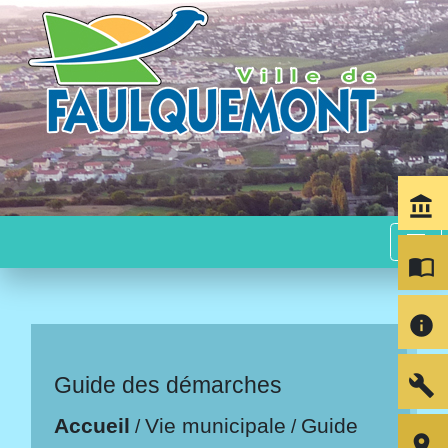
account_balance
menu
import_contacts
info
build
Guide des démarches
Accueil
Vie municipale
Guide
/
/
room