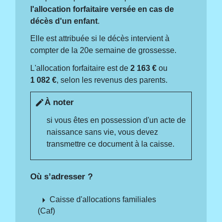
l'allocation forfaitaire versée en cas de
décès d'un enfant
.
Elle est attribuée si le décès intervient à
compter de la 20
e
semaine de grossesse.
L'allocation forfaitaire est de
2 163 €
ou
1 082 €
, selon les revenus des parents.
À noter
edit
si vous êtes en possession d'un acte de
naissance sans vie, vous devez
transmettre ce document à la caisse.
Où s’adresser ?
arrow_right
Caisse d'allocations familiales
(Caf)