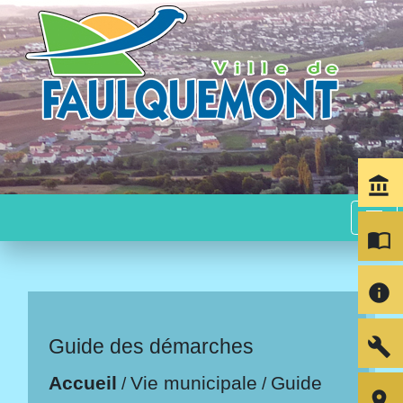
account_balance
menu
import_contacts
info
build
Guide des démarches
Accueil
Vie municipale
Guide
/
/
room