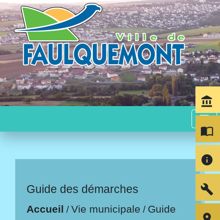
account_balance
menu
import_contacts
info
build
Guide des démarches
Accueil
Vie municipale
Guide
/
/
room