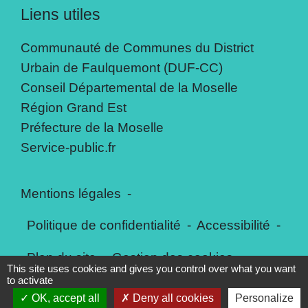
Liens utiles
Communauté de Communes du District
Urbain de Faulquemont (DUF-CC)
Conseil Départemental de la Moselle
Région Grand Est
Préfecture de la Moselle
Service-public.fr
Mentions légales
-
Politique de confidentialité
-
Accessibilité
-
Plan du site
-
Gestion des cookies
This site uses cookies and gives you control over what you want
to activate
OK, accept all
Deny all cookies
Personalize
Site créé en partenariat avec Réseau des Communes