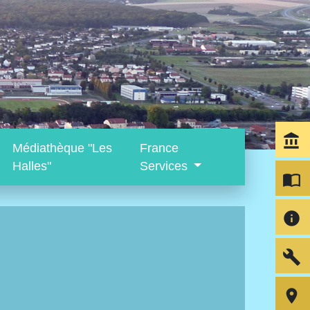
account_balance
Médiathèque "Les
France
Halles"
Services
import_contacts
info
build
room