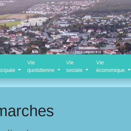
Vie
Vie
Vie
icipale
quotidienne
sociale
économique
marches