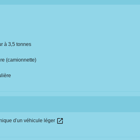
r à 3,5 tonnes
ire (camionnette)
ulière
open_in_new
hnique d'un véhicule léger