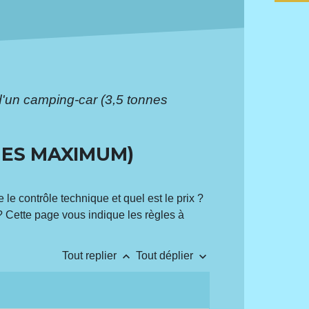
d'un camping-car (3,5 tonnes
NES MAXIMUM)
e contrôle technique et quel est le prix ?
 ? Cette page vous indique les règles à
keyboard_arrow_up
keyboard_arrow_down
Tout replier
Tout déplier