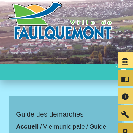
account_balance
menu
import_contacts
info
build
Guide des démarches
Accueil
Vie municipale
Guide
/
/
room