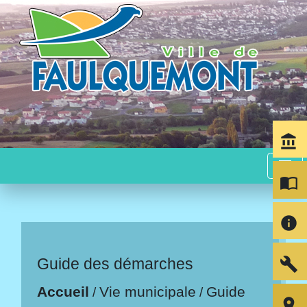
account_balance
menu
import_contacts
info
build
Guide des démarches
Accueil
Vie municipale
Guide
/
/
room