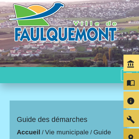
account_balance
menu
import_contacts
info
build
Guide des démarches
Accueil
Vie municipale
Guide
/
/
room