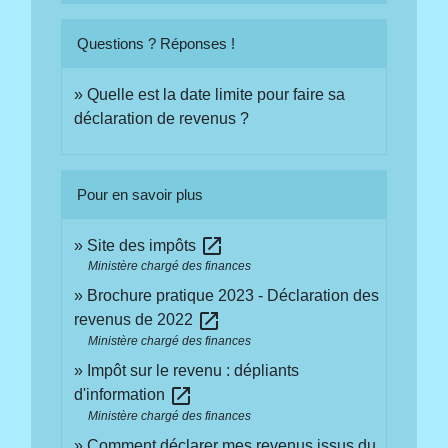
Questions ? Réponses !
Quelle est la date limite pour faire sa
déclaration de revenus ?
Pour en savoir plus
open_in_new
Site des impôts
Ministère chargé des finances
Brochure pratique 2023 - Déclaration des
open_in_new
revenus de 2022
Ministère chargé des finances
Impôt sur le revenu : dépliants
open_in_new
d'information
Ministère chargé des finances
Comment déclarer mes revenus issus du