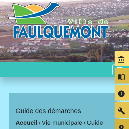
account_balance
menu
import_contacts
info
build
Guide des démarches
Accueil
Vie municipale
Guide
/
/
room