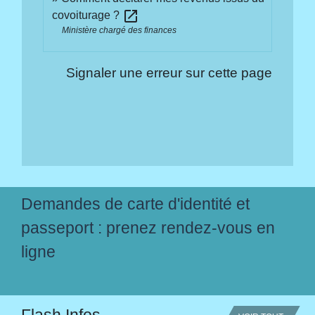
open_in_new
covoiturage ?
Ministère chargé des finances
Signaler une erreur sur cette page
Demandes de carte d'identité et
passeport : prenez rendez-vous en
ligne
Flash Infos