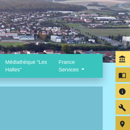
account_balance
Médiathèque "Les
France
Halles"
Services
import_contacts
info
build
room