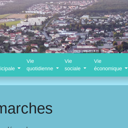
Vie
Vie
Vie
icipale
quotidienne
sociale
économique
marches