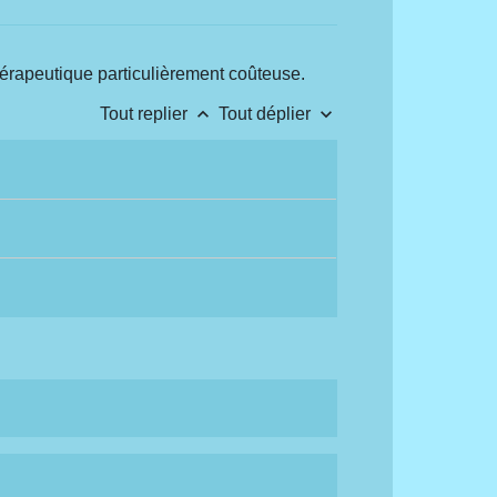
 thérapeutique particulièrement coûteuse.
keyboard_arrow_up
keyboard_arrow_down
Tout replier
Tout déplier