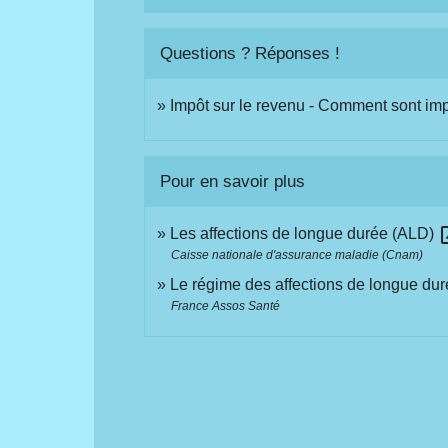
Questions ? Réponses !
Impôt sur le revenu - Comment sont impo
Pour en savoir plus
open
Les affections de longue durée (ALD)
Caisse nationale d'assurance maladie (Cnam)
Le régime des affections de longue du
France Assos Santé