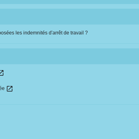
sées les indemnités d'arrêt de travail ?
_in_new
open_in_new
rée