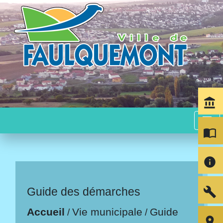
account_balance
menu
import_contacts
info
build
Guide des démarches
Accueil
Vie municipale
Guide
/
/
room