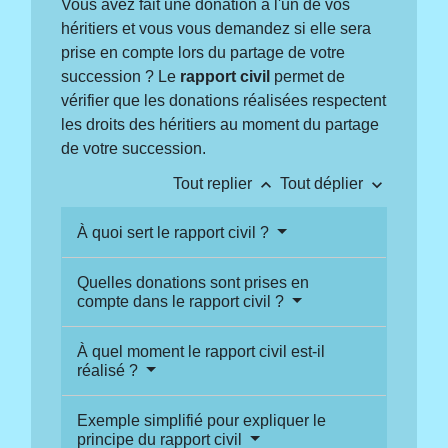
Vous avez fait une donation à l'un de vos
héritiers et vous vous demandez si elle sera
prise en compte lors du partage de votre
succession ? Le
rapport civil
permet de
vérifier que les donations réalisées respectent
les droits des héritiers au moment du partage
de votre succession.
keyboard_arrow_up
keyboard_arrow_down
Tout replier
Tout déplier
À quoi sert le rapport civil ?
Quelles donations sont prises en
compte dans le rapport civil ?
À quel moment le rapport civil est-il
réalisé ?
Exemple simplifié pour expliquer le
principe du rapport civil