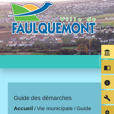
account_balance
menu
import_contacts
info
build
Guide des démarches
Accueil
Vie municipale
Guide
/
/
room