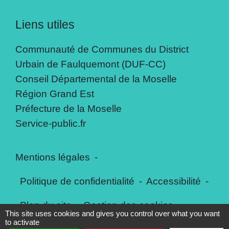
Liens utiles
Communauté de Communes du District
Urbain de Faulquemont (DUF-CC)
Conseil Départemental de la Moselle
Région Grand Est
Préfecture de la Moselle
Service-public.fr
Mentions légales
-
Politique de confidentialité
-
Accessibilité
-
Plan du site
-
Gestion des cookies
This site uses cookies and gives you control over what you want
to activate