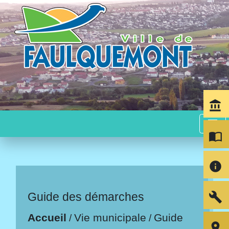
account_balance
menu
import_contacts
info
build
Guide des démarches
Accueil
Vie municipale
Guide
/
/
room