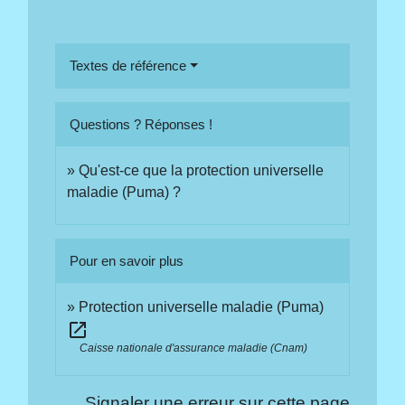
Textes de référence
Questions ? Réponses !
Qu'est-ce que la protection universelle
maladie (Puma) ?
Pour en savoir plus
Protection universelle maladie (Puma)
open_in_new
Caisse nationale d'assurance maladie (Cnam)
Signaler une erreur sur cette page