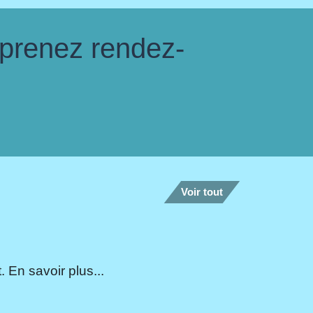
 prenez rendez-
Voir tout
 En savoir plus...