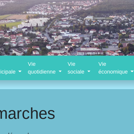
Vie
Vie
Vie
icipale
quotidienne
sociale
économique
marches