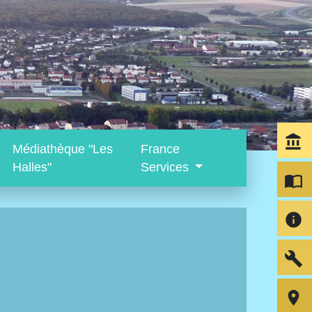
account_balance
Médiathèque "Les
France
Halles"
Services
import_contacts
info
build
room