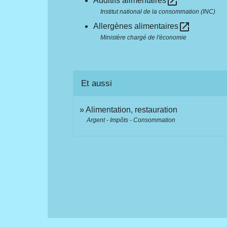
open_in_new
Additifs alimentaires
Institut national de la consommation (INC)
open_in_new
Allergènes alimentaires
Ministère chargé de l'économie
Et aussi
Alimentation, restauration
Argent - Impôts - Consommation