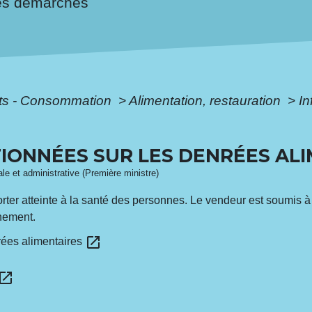
es démarches
ôts - Consommation
>
Alimentation, restauration
>
In
IONNÉES SUR LES DENRÉES AL
gale et administrative (Première ministre)
rter atteinte à la santé des personnes. Le vendeur est soumis à 
nnement.
open_in_new
nrées alimentaires
pen_in_new