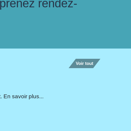
 prenez rendez-
Voir tout
 En savoir plus...