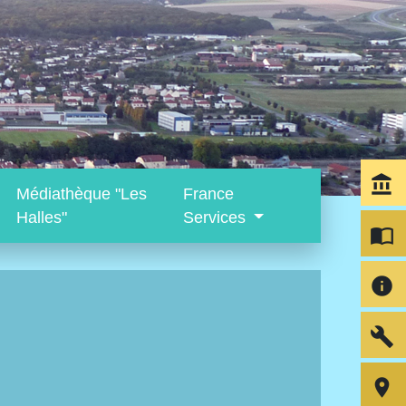
account_balance
Médiathèque "Les
France
Halles"
Services
import_contacts
info
build
room