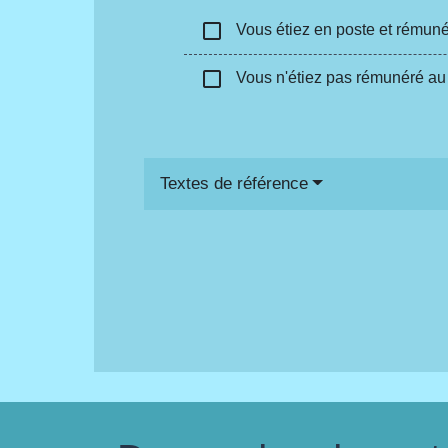
check_box_outline_blank
Vous étiez en poste et rémun
check_box_outline_blank
Vous n'étiez pas rémunéré au 3
Textes de référence