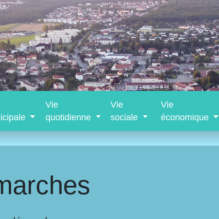
Vie
Vie
Vie
icipale
quotidienne
sociale
économique
marches