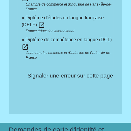
Chambre de commerce et d'industrie de Paris - Île-de-
France
Diplôme d'études en langue française
open_in_new
(DELF)
France éducation international
Diplôme de compétence en langue (DCL)
open_in_new
Chambre de commerce et d'industrie de Paris - Île-de-
France
Signaler une erreur sur cette page
Demandes de carte d'identité et