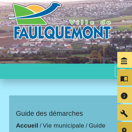
account_balance
menu
import_contacts
info
build
Guide des démarches
Accueil
Vie municipale
Guide
/
/
room