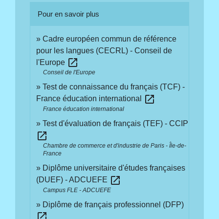
Pour en savoir plus
Cadre européen commun de référence
pour les langues (CECRL) - Conseil de
open_in_new
l'Europe
Conseil de l'Europe
Test de connaissance du français (TCF) -
open_in_new
France éducation international
France éducation international
Test d'évaluation de français (TEF) - CCIP
open_in_new
Chambre de commerce et d'industrie de Paris - Île-de-
France
Diplôme universitaire d'études françaises
open_in_new
(DUEF) - ADCUEFE
Campus FLE - ADCUEFE
Diplôme de français professionnel (DFP)
open_in_new