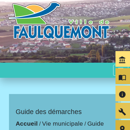
account_balance
menu
import_contacts
info
build
Guide des démarches
Accueil
Vie municipale
Guide
/
/
room