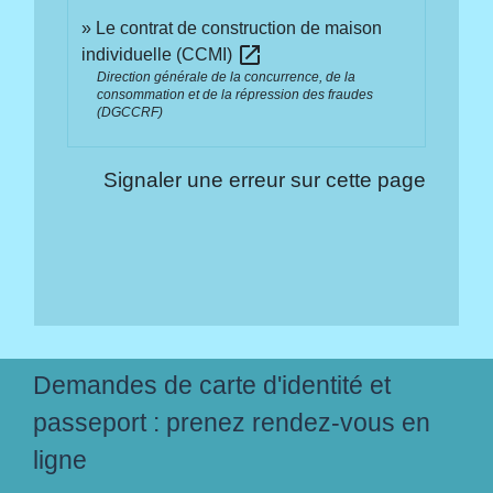
Le contrat de construction de maison
open_in_new
individuelle (CCMI)
Direction générale de la concurrence, de la
consommation et de la répression des fraudes
(DGCCRF)
Signaler une erreur sur cette page
Demandes de carte d'identité et
passeport : prenez rendez-vous en
ligne