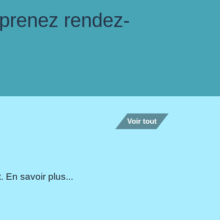
 prenez rendez-
Voir tout
 En savoir plus...