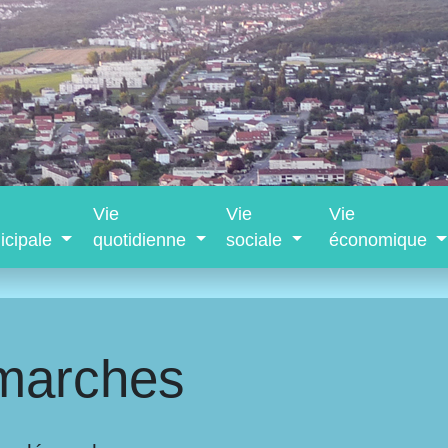
Vie
Vie
Vie
icipale
quotidienne
sociale
économique
marches