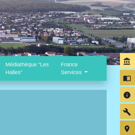
account_balance
Médiathèque "Les
France
Halles"
Services
import_contacts
info
build
room