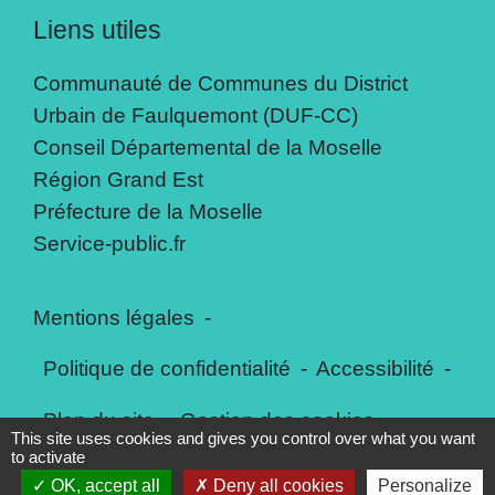
Liens utiles
Communauté de Communes du District
Urbain de Faulquemont (DUF-CC)
Conseil Départemental de la Moselle
Région Grand Est
Préfecture de la Moselle
Service-public.fr
Mentions légales
-
Politique de confidentialité
-
Accessibilité
-
Plan du site
-
Gestion des cookies
This site uses cookies and gives you control over what you want
to activate
OK, accept all
Deny all cookies
Personalize
Site créé en partenariat avec Réseau des Communes