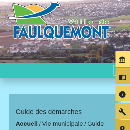
account_balance
menu
import_contacts
info
build
Guide des démarches
Accueil
Vie municipale
Guide
/
/
room