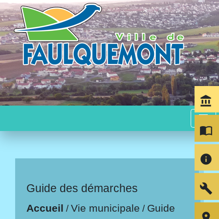
account_balance
menu
import_contacts
info
build
Guide des démarches
Accueil
Vie municipale
Guide
/
/
room