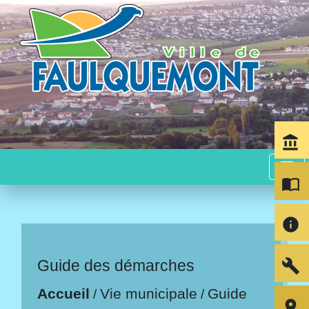
account_balance
menu
import_contacts
info
build
Guide des démarches
Accueil
Vie municipale
Guide
/
/
room