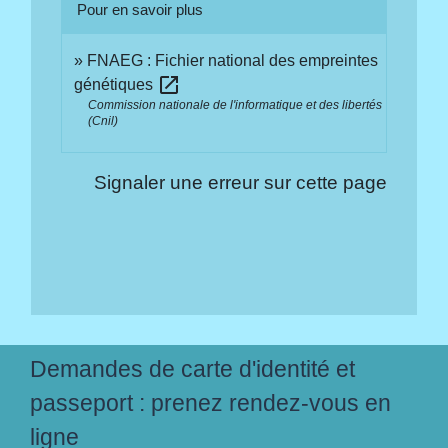
Pour en savoir plus
FNAEG : Fichier national des empreintes
open_in_new
génétiques
Commission nationale de l'informatique et des libertés
(Cnil)
Signaler une erreur sur cette page
Demandes de carte d'identité et
passeport : prenez rendez-vous en
ligne