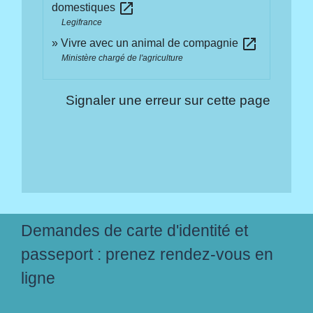
open_in_new
domestiques
Legifrance
open_in_new
Vivre avec un animal de compagnie
Ministère chargé de l'agriculture
Signaler une erreur sur cette page
Demandes de carte d'identité et
passeport : prenez rendez-vous en
ligne