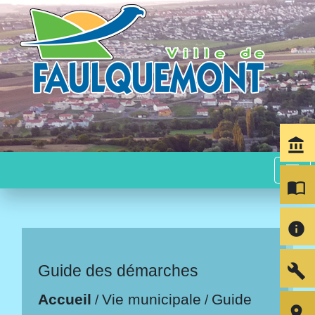
account_balance
menu
import_contacts
info
build
Guide des démarches
Accueil
Vie municipale
Guide
/
/
room