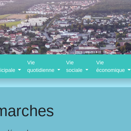
Vie
Vie
Vie
icipale
quotidienne
sociale
économique
marches