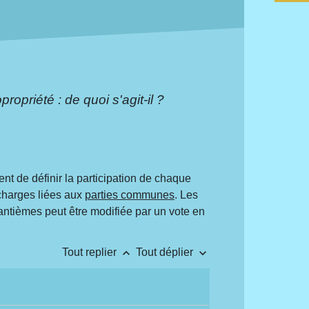
ropriété : de quoi s'agit-il ?
nt de définir la participation de chaque
 charges liées aux
parties communes
. Les
 tantièmes peut être modifiée par un vote en
keyboard_arrow_up
keyboard_arrow_down
Tout replier
Tout déplier