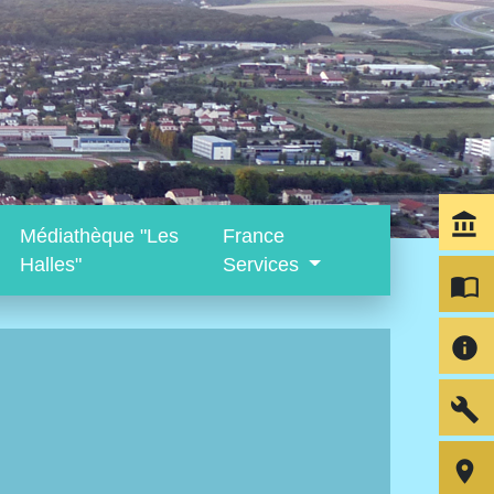
account_balance
Médiathèque "Les
France
Halles"
Services
import_contacts
info
build
room