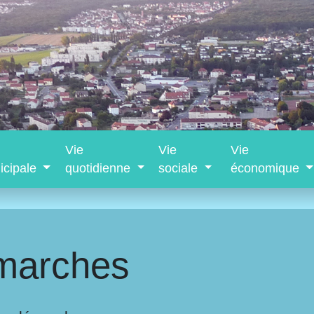
Vie
Vie
Vie
icipale
quotidienne
sociale
économique
marches