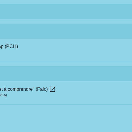
ap (PCH)
open_in_new
 et à comprendre" (Falc)
CNSA)