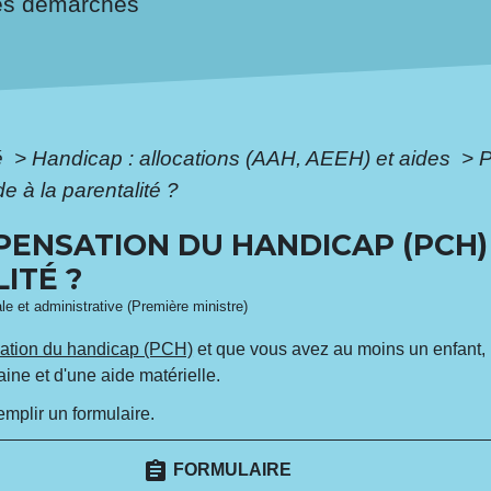
es démarches
é
>
Handicap : allocations (AAH, AEEH) et aides
>
P
e à la parentalité ?
ENSATION DU HANDICAP (PCH) 
ITÉ ?
ale et administrative (Première ministre)
ation du handicap (PCH)
et que vous avez au moins un enfant, u
ine et d'une aide matérielle.
mplir un formulaire.
assignment
FORMULAIRE