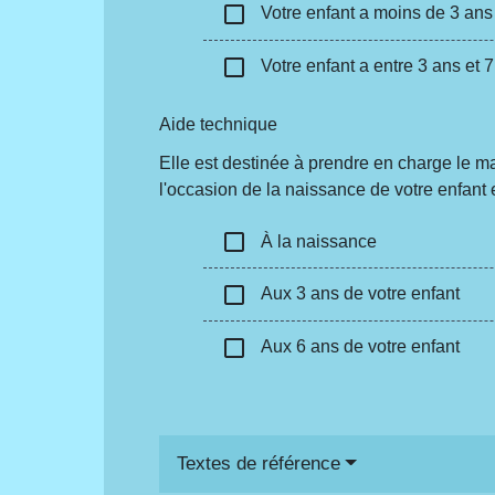
check_box_outline_blank
Votre enfant a moins de 3 ans
check_box_outline_blank
Votre enfant a entre 3 ans et 
Aide technique
Elle est destinée à prendre en charge le ma
l'occasion de la naissance de votre enfant 
check_box_outline_blank
À la naissance
check_box_outline_blank
Aux 3 ans de votre enfant
check_box_outline_blank
Aux 6 ans de votre enfant
Textes de référence