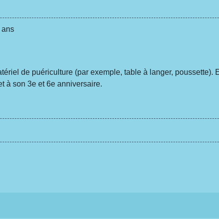
7 ans
tériel de puériculture (par exemple, table à langer, poussette).
et à son 3
e
et 6
e
anniversaire.