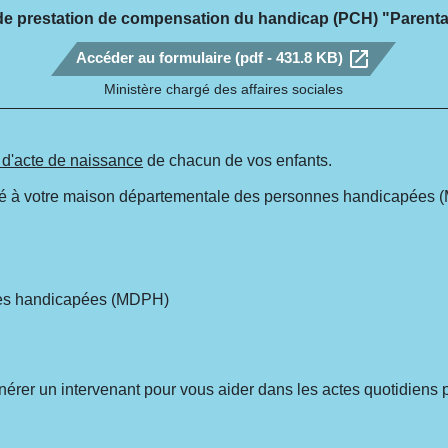
 prestation de compensation du handicap (PCH) "Parental
open_in_new
Accéder au formulaire (pdf - 431.8 KB)
Ministère chargé des affaires sociales
t d'acte de naissance
de chacun de vos enfants.
é à votre maison départementale des personnes handicapées (M
nes handicapées (MDPH)
érer un intervenant pour vous aider dans les actes quotidiens p