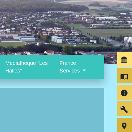
account_balance
Médiathèque "Les
France
Halles"
Services
import_contacts
info
build
room