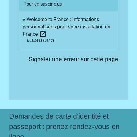
Pour en savoir plus
Welcome to France : informations
personnalisées pour votre installation en
open_in_new
France
Business France
Signaler une erreur sur cette page
Demandes de carte d'identité et
passeport : prenez rendez-vous en
ligne