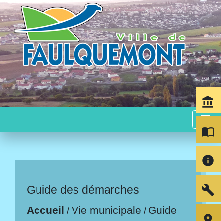
account_balance
menu
import_contacts
info
build
Guide des démarches
Accueil
Vie municipale
Guide
/
/
room