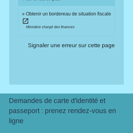
Obtenir un bordereau de situation fiscale
open_in_new
Ministère chargé des finances
Signaler une erreur sur cette page
Demandes de carte d'identité et
passeport : prenez rendez-vous en
ligne