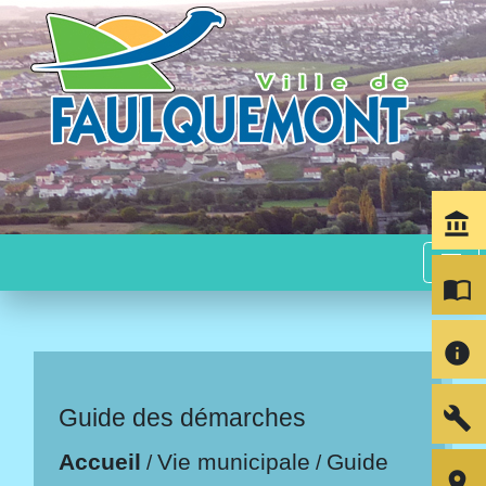
account_balance
menu
import_contacts
info
build
Guide des démarches
Accueil
Vie municipale
Guide
/
/
room