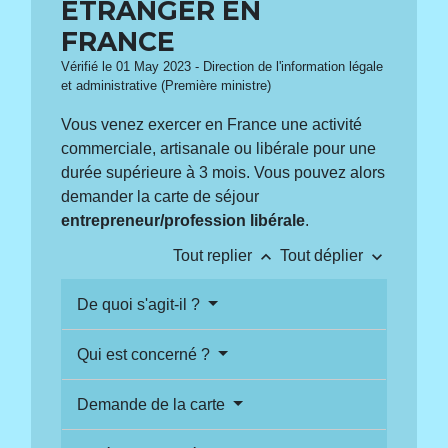
ÉTRANGER EN
FRANCE
Vérifié le 01 May 2023 - Direction de l'information légale
et administrative (Première ministre)
Vous venez exercer en France une activité
commerciale, artisanale ou libérale pour une
durée supérieure à 3 mois. Vous pouvez alors
demander la carte de séjour
entrepreneur/profession libérale
.
keyboard_arrow_up
keyboard_arrow_down
Tout replier
Tout déplier
De quoi s'agit-il ?
Qui est concerné ?
Demande de la carte