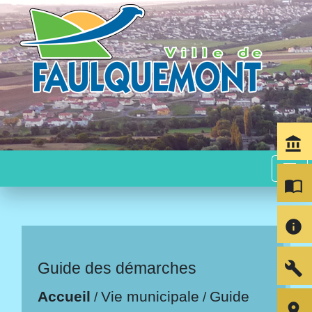
account_balance
menu
import_contacts
info
build
Guide des démarches
Accueil
Vie municipale
Guide
/
/
room