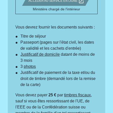
open_in_new
ACCÉDER AU SERVICE EN LIGNE
Ministère chargé de l'intérieur
Vous devrez fournir les documents suivants :
Titre de séjour
Passeport (pages sur l'état civil, les dates
de validité et les cachets d'entrée)
Justificatif de domicile
datant de moins de
3 mois
3
photos
Justificatif de paiement de la taxe et/ou du
droit de timbre (demandé lors de la remise
de la carte)
Vous devez payer
25 €
par
timbres fiscaux
,
sauf si vous êtes ressortissant de l'UE, de
l'EEE ou de la Confédération suisse ou