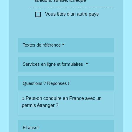
suédois, suisse, tchèque
check_box_outline_blank
Vous êtes d'un autre pays
Textes de référence
Services en ligne et formulaires
Questions ? Réponses !
Peut-on conduire en France avec un
permis étranger ?
Et aussi