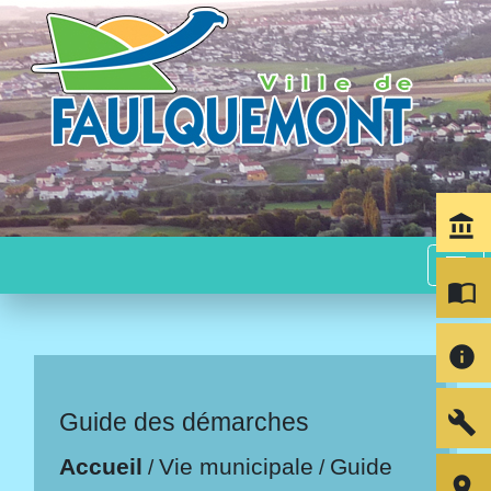
account_balance
menu
import_contacts
info
build
Guide des démarches
Accueil
Vie municipale
Guide
/
/
room