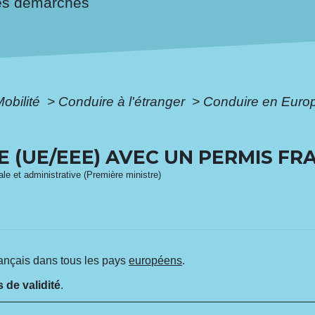
es démarches
Mobilité
>
Conduire à l'étranger
>
Conduire en Euro
 (UE/EEE) AVEC UN PERMIS FR
gale et administrative (Première ministre)
ançais dans tous les pays
européens
.
 de validité
.