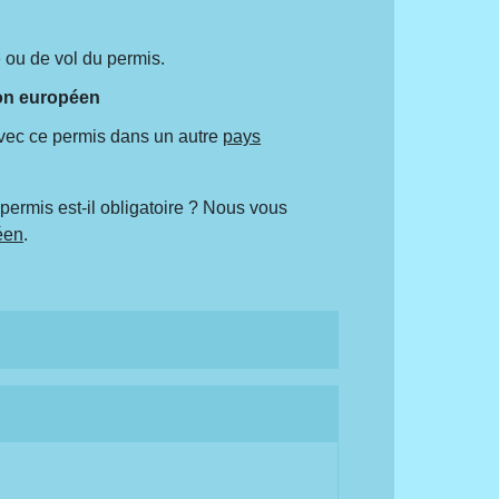
 ou de vol du permis.
non européen
vec ce permis dans un autre
pays
permis est-il obligatoire ? Nous vous
éen
.