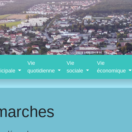
Vie
Vie
Vie
icipale
quotidienne
sociale
économique
marches