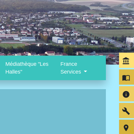
account_balance
Médiathèque "Les
France
Halles"
Services
import_contacts
info
build
room