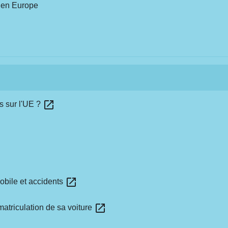
e en Europe
open_in_new
s sur l'UE ?
open_in_new
obile et accidents
open_in_new
matriculation de sa voiture