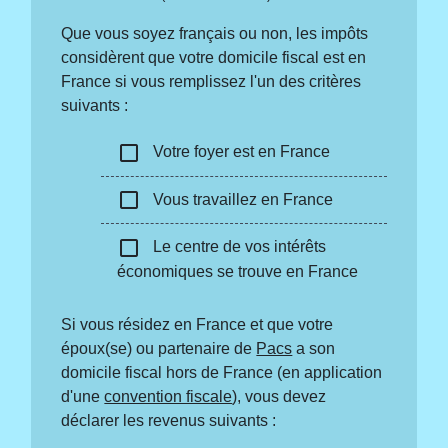
Que vous soyez français ou non, les impôts
considèrent que votre domicile fiscal est en
France si vous remplissez l'un des critères
suivants :
check_box_outline_blank
Votre foyer est en France
check_box_outline_blank
Vous travaillez en France
check_box_outline_blank
Le centre de vos intérêts
économiques se trouve en France
Si vous résidez en France et que votre
époux(se) ou partenaire de
Pacs
a son
domicile fiscal hors de France (en application
d'une
convention fiscale
), vous devez
déclarer les revenus suivants :