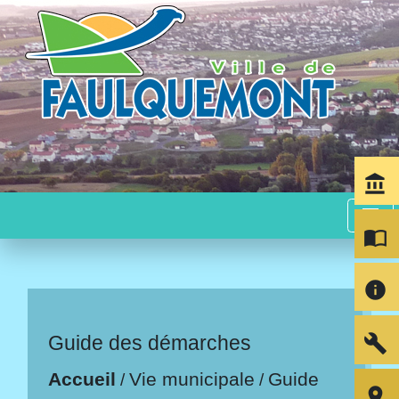
account_balance
menu
import_contacts
info
build
Guide des démarches
Accueil
Vie municipale
Guide
/
/
room