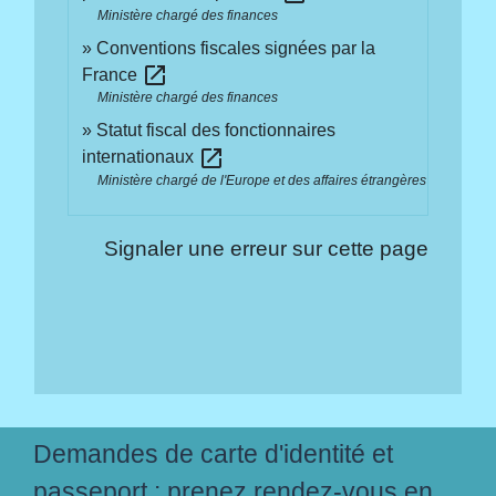
Ministère chargé des finances
Conventions fiscales signées par la
open_in_new
France
Ministère chargé des finances
Statut fiscal des fonctionnaires
open_in_new
internationaux
Ministère chargé de l'Europe et des affaires étrangères
Signaler une erreur sur cette page
Demandes de carte d'identité et
passeport : prenez rendez-vous en