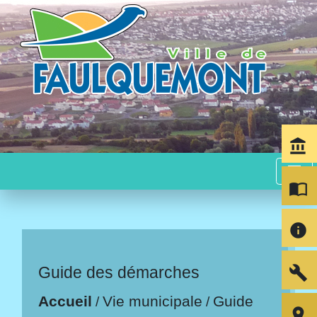
account_balance
menu
import_contacts
info
build
Guide des démarches
Accueil
Vie municipale
Guide
/
/
room