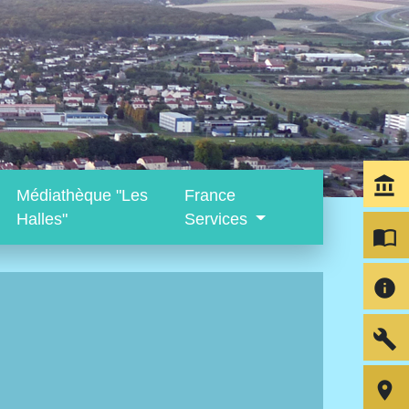
account_balance
Médiathèque "Les
France
Halles"
Services
import_contacts
info
build
room