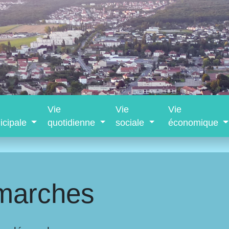
Vie
Vie
Vie
icipale
quotidienne
sociale
économique
marches