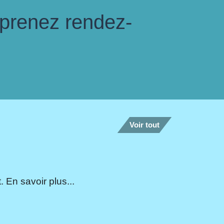
 prenez rendez-
Voir tout
 En savoir plus...