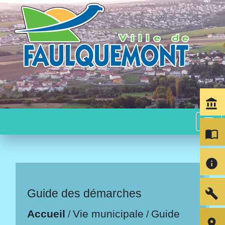
account_balance
menu
import_contacts
info
build
Guide des démarches
Accueil
Vie municipale
Guide
/
/
room