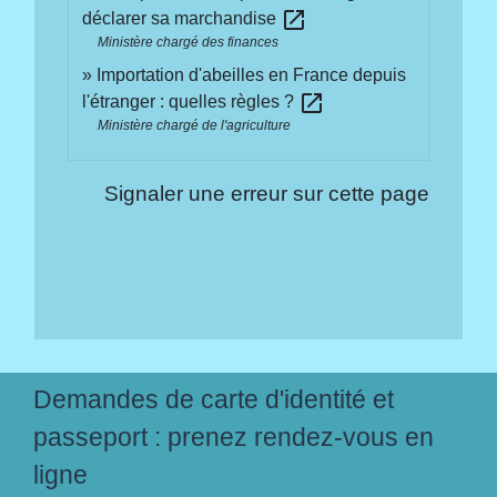
open_in_new
déclarer sa marchandise
Ministère chargé des finances
Importation d'abeilles en France depuis
open_in_new
l'étranger : quelles règles ?
Ministère chargé de l'agriculture
Signaler une erreur sur cette page
Demandes de carte d'identité et
passeport : prenez rendez-vous en
ligne