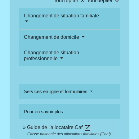
keyboard_arrow_up
keyboard_arrow_down
Tout replier
Tout déplier
Changement de situation familiale
Changement de domicile
Changement de situation
professionnelle
Services en ligne et formulaires
Pour en savoir plus
open_in_new
Guide de l'allocataire Caf
Caisse nationale des allocations familiales (Cnaf)