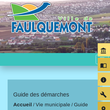
account_balance
menu
import_contacts
info
build
Guide des démarches
Accueil
Vie municipale
Guide
/
/
room