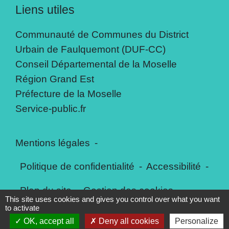
Liens utiles
Communauté de Communes du District
Urbain de Faulquemont (DUF-CC)
Conseil Départemental de la Moselle
Région Grand Est
Préfecture de la Moselle
Service-public.fr
Mentions légales
-
Politique de confidentialité
-
Accessibilité
-
Plan du site
-
Gestion des cookies
This site uses cookies and gives you control over what you want
to activate
OK, accept all
Deny all cookies
Personalize
Site créé en partenariat avec Réseau des Communes