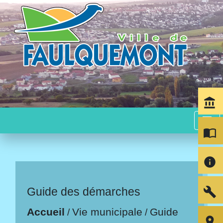
account_balance
menu
import_contacts
info
build
Guide des démarches
Accueil
Vie municipale
Guide
/
/
room