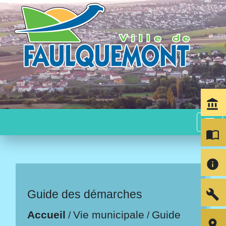
account_balance
menu
import_contacts
info
build
Guide des démarches
Accueil
Vie municipale
Guide
/
/
room