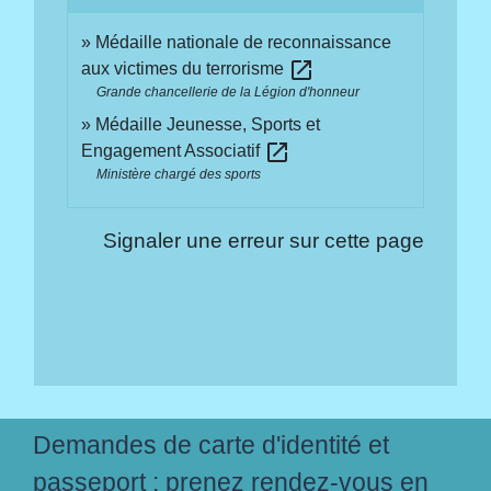
Médaille nationale de reconnaissance
open_in_new
aux victimes du terrorisme
Grande chancellerie de la Légion d'honneur
Médaille Jeunesse, Sports et
open_in_new
Engagement Associatif
Ministère chargé des sports
Signaler une erreur sur cette page
Demandes de carte d'identité et
passeport : prenez rendez-vous en