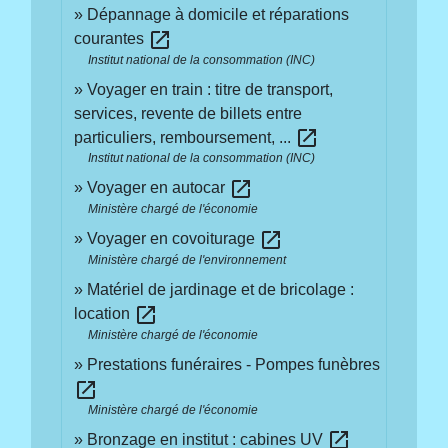
Dépannage à domicile et réparations
open_in_new
courantes
Institut national de la consommation (INC)
Voyager en train : titre de transport,
services, revente de billets entre
open_in_new
particuliers, remboursement, ...
Institut national de la consommation (INC)
open_in_new
Voyager en autocar
Ministère chargé de l'économie
open_in_new
Voyager en covoiturage
Ministère chargé de l'environnement
Matériel de jardinage et de bricolage :
open_in_new
location
Ministère chargé de l'économie
Prestations funéraires - Pompes funèbres
open_in_new
Ministère chargé de l'économie
open_in_new
Bronzage en institut : cabines UV