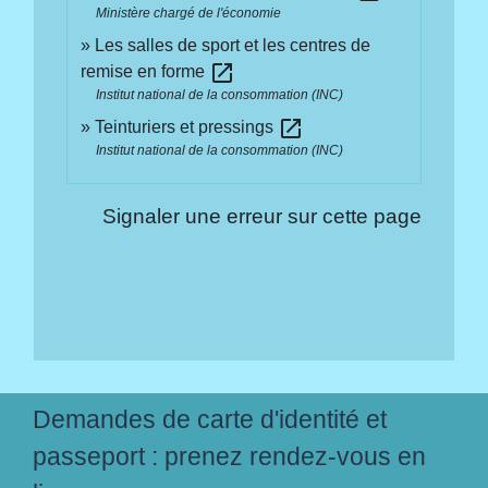
Ministère chargé de l'économie
Les salles de sport et les centres de
open_in_new
remise en forme
Institut national de la consommation (INC)
open_in_new
Teinturiers et pressings
Institut national de la consommation (INC)
Signaler une erreur sur cette page
Demandes de carte d'identité et
passeport : prenez rendez-vous en