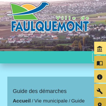
account_balance
menu
import_contacts
info
build
Guide des démarches
Accueil
Vie municipale
Guide
/
/
room