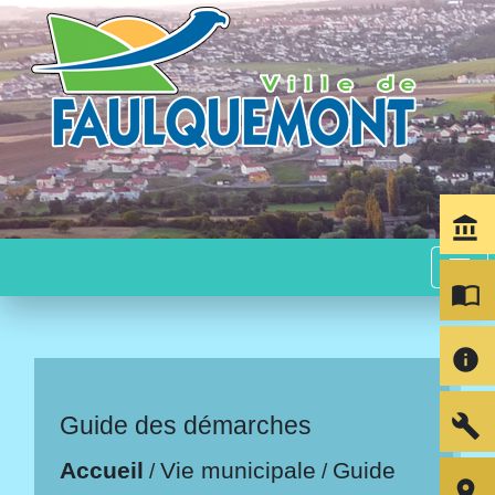
account_balance
menu
import_contacts
info
build
Guide des démarches
Accueil
Vie municipale
Guide
/
/
room