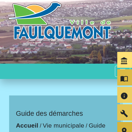
account_balance
menu
import_contacts
info
build
Guide des démarches
Accueil
Vie municipale
Guide
/
/
room