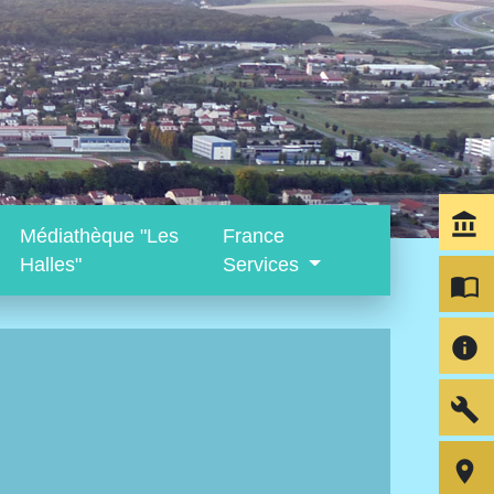
account_balance
Médiathèque "Les
France
Halles"
Services
import_contacts
info
build
room