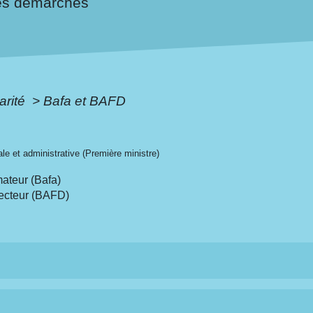
es démarches
arité
>
Bafa et BAFD
gale et administrative (Première ministre)
mateur (Bafa)
recteur (BAFD)