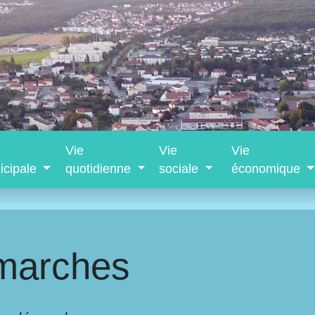
Vie
Vie
Vie
icipale
quotidienne
sociale
économique
marches