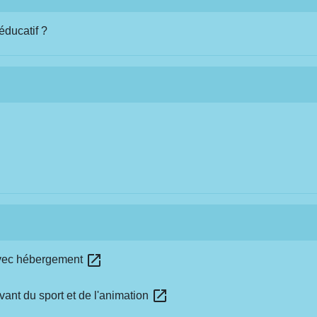
éducatif ?
open_in_new
 avec hébergement
open_in_new
vant du sport et de l'animation