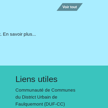
Voir tout
 En savoir plus...
Liens utiles
Communauté de Communes
du District Urbain de
Faulquemont (DUF-CC)