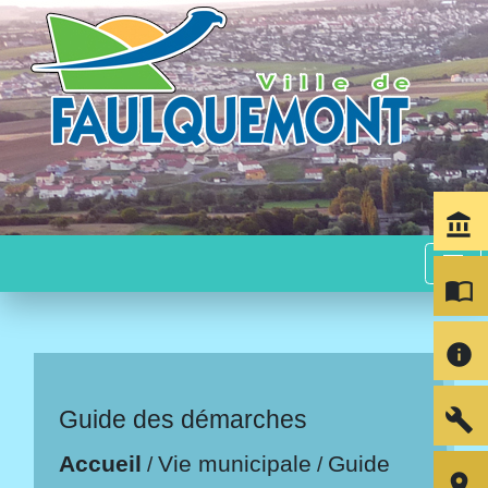
account_balance
menu
import_contacts
info
build
Guide des démarches
Accueil
Vie municipale
Guide
/
/
room