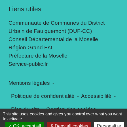
Liens utiles
Communauté de Communes du District
Urbain de Faulquemont (DUF-CC)
Conseil Départemental de la Moselle
Région Grand Est
Préfecture de la Moselle
Service-public.fr
Mentions légales
-
Politique de confidentialité
-
Accessibilité
-
Plan du site
-
Gestion des cookies
This site uses cookies and gives you control over what you want
to activate
OK, accept all
Deny all cookies
Personalize