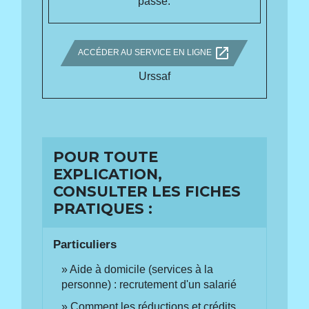
passe.
open_in_new
ACCÉDER AU SERVICE EN LIGNE
Urssaf
POUR TOUTE
EXPLICATION,
CONSULTER LES FICHES
PRATIQUES :
Particuliers
Aide à domicile (services à la
personne) : recrutement d'un salarié
Comment les réductions et crédits