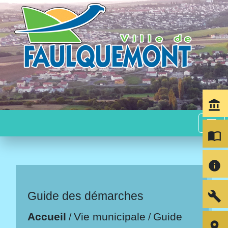
account_balance
menu
import_contacts
info
build
Guide des démarches
Accueil
Vie municipale
Guide
/
/
room