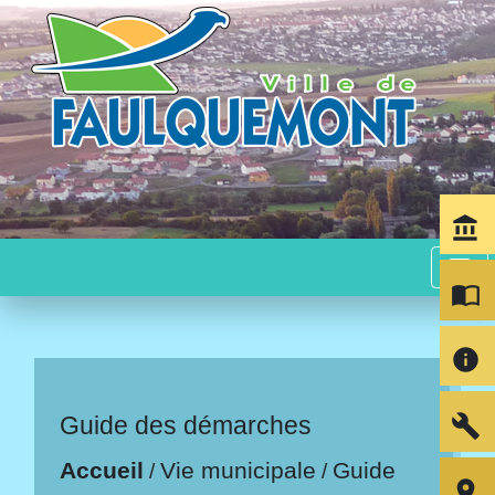
account_balance
menu
import_contacts
info
build
Guide des démarches
Accueil
Vie municipale
Guide
/
/
room