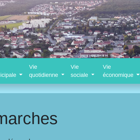
Vie
Vie
Vie
icipale
quotidienne
sociale
économique
marches