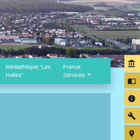
account_balance
Médiathèque "Les
France
Halles"
Services
import_contacts
info
build
room