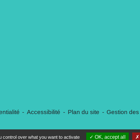
ntialité
-
Accessibilité
-
Plan du site
-
Gestion des
 control over what you want to activate
OK, accept all
Site créé en partenariat avec Réseau des Communes