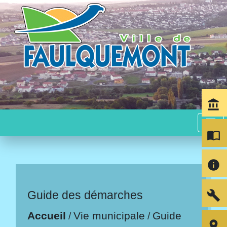
account_balance
menu
import_contacts
info
build
Guide des démarches
Accueil
Vie municipale
Guide
/
/
room